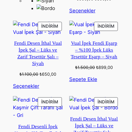
fiyat:
andaki
Seçenekler
₺550,00.
fiyat:
₺390,00.
İNDIRIMDEKI
İNDIRIM
İNDIRIM
İNDIRIM
ÜRÜN
ÜRÜN
Fendi Desen İthal Vual
Vual İpek Fendi Eşarp
İpek Şal – Lüks ve
– %100 İpek Lüks
Zarif Tesettür Şalı –
Tesettür Eşarp – Siyah
Siyah
Orijinal
Şu
₺
1.500,00
₺
899,00
fiyat:
andaki
Orijinal
Şu
₺
1.100,00
₺
650,00
Sepete Ekle
₺1.500,00.
fiyat:
fiyat:
andaki
Seçenekler
₺899,00.
₺1.100,00.
fiyat:
₺650,00.
İNDIRIMDEKI
İNDIRIM
İNDIRIM
İNDIRIM
ÜRÜN
ÜRÜN
Fendi Desen İthal Vual
İpek Şal – Lüks ve
Fendi Desenli İpek