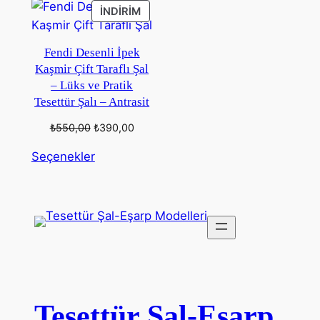
İNDIRIMDEKI
İNDIRIM
ÜRÜN
Fendi Desenli İpek
Kaşmir Çift Taraflı Şal
– Lüks ve Pratik
Tesettür Şalı – Antrasit
Orijinal
Şu
₺
550,00
₺
390,00
fiyat:
andaki
Seçenekler
₺550,00.
fiyat:
₺390,00.
Tesettür Şal-Eşarp