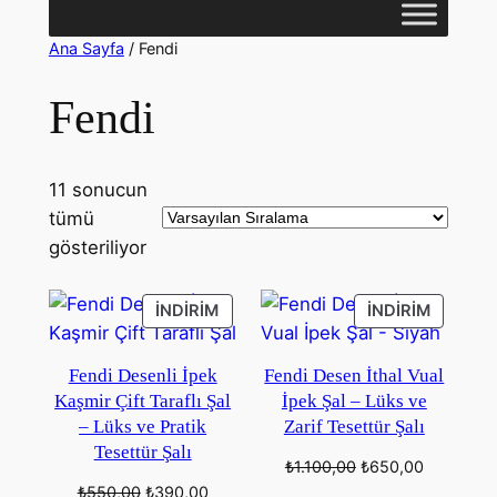
Ana Sayfa
/ Fendi
Fendi
11 sonucun
tümü
gösteriliyor
İNDIRIMDEKI
İNDIRIM
İNDIRIM
İNDIRIM
ÜRÜN
ÜRÜN
Fendi Desenli İpek
Fendi Desen İthal Vual
Kaşmir Çift Taraflı Şal
İpek Şal – Lüks ve
– Lüks ve Pratik
Zarif Tesettür Şalı
Tesettür Şalı
Orijinal
Şu
₺
1.100,00
₺
650,00
fiyat:
andaki
Orijinal
Şu
₺
550,00
₺
390,00