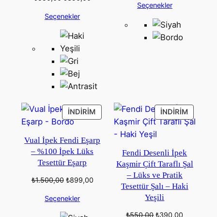
Seçenekler
₺1.100,00.
fiyat:
fiyat:
andaki
Seçenekler
₺650,00.
₺550,00.
fiyat:
₺390,00.
İNDIRIMDEKI
İNDIRIM
İNDIRIM
İNDIRIM
ÜRÜN
ÜRÜN
Vual İpek Fendi Eşarp
– %100 İpek Lüks
Fendi Desenli İpek
Tesettür Eşarp
Kaşmir Çift Taraflı Şal
– Lüks ve Pratik
Orijinal
Şu
₺
1.500,00
₺
899,00
Tesettür Şalı – Haki
fiyat:
andaki
Yeşili
Seçenekler
₺1.500,00.
fiyat:
₺899,00.
Orijinal
Şu
₺
550,00
₺
390,00