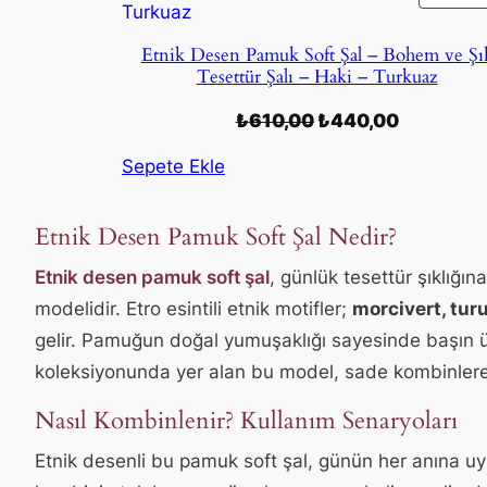
Etnik Desen Pamuk Soft Şal – Bohem ve Şı
Tesettür Şalı – Haki – Turkuaz
Orijinal
Şu
₺
610,00
₺
440,00
fiyat:
andaki
Sepete Ekle
₺610,00.
fiyat:
₺440,00.
Etnik Desen Pamuk Soft Şal Nedir?
Etnik desen pamuk soft şal
, günlük tesettür şıklığı
modelidir. Etro esintili etnik motifler;
morcivert, tur
gelir. Pamuğun doğal yumuşaklığı sayesinde başın ü
koleksiyonunda yer alan bu model, sade kombinlere re
Nasıl Kombinlenir? Kullanım Senaryoları
Etnik desenli bu pamuk soft şal, günün her anına uy