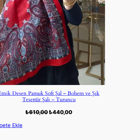
Etnik Desen Pamuk Soft Şal – Bohem ve Şık
Tesettür Şalı – Turuncu
Orijinal
Şu
₺
610,00
₺
440,00
fiyat:
andaki
pete Ekle
₺610,00.
fiyat:
₺440,00.