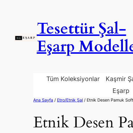
İçeriğe
geç
Tesettür Şal-
Eşarp Modelle
Tüm Koleksiyonlar
Kaşmir Ş
Eşarp
Ana Sayfa
/
Etro/Etnik Şal
/ Etnik Desen Pamuk Soft
Etnik Desen Pa