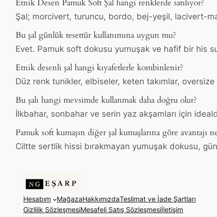
Etnik Desen Pamuk Soft Şal hangi renklerde satılıyor?
Şal; morcivert, turuncu, bordo, bej-yeşil, lacivert-m
Bu şal günlük tesettür kullanımına uygun mu?
Evet. Pamuk soft dokusu yumuşak ve hafif bir his s
Etnik desenli şal hangi kıyafetlerle kombinlenir?
Düz renk tunikler, elbiseler, keten takımlar, oversiz
Bu şalı hangi mevsimde kullanmak daha doğru olur?
İlkbahar, sonbahar ve serin yaz akşamları için idealdir
Pamuk soft kumaşın diğer şal kumaşlarına göre avantajı ne
Ciltte sertlik hissi bırakmayan yumuşak dokusu, gün
Hesabım
Mağaza
Hakkımızda
Teslimat ve İade Şartları
Gizlilik Sözleşmesi
Mesafeli Satış Sözleşmesi
İletişim