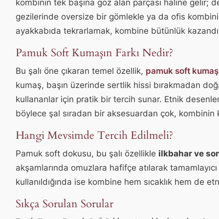
kombinin tek başına göz alan parçası haline gelir; d
gezilerinde oversize bir gömlekle ya da ofis kombinind
ayakkabıda tekrarlamak, kombine bütünlük kazandıra
Pamuk Soft Kumaşın Farkı Nedir?
Bu şalı öne çıkaran temel özellik,
pamuk soft kumaş
kumaş, başın üzerinde sertlik hissi bırakmadan doğa
kullananlar için pratik bir tercih sunar. Etnik des
böylece şal sıradan bir aksesuardan çok, kombinin ka
Hangi Mevsimde Tercih Edilmeli?
Pamuk soft dokusu, bu şalı özellikle
ilkbahar ve so
akşamlarında omuzlara hafifçe atılarak tamamlayıcı bi
kullanıldığında ise kombine hem sıcaklık hem de etn
Sıkça Sorulan Sorular