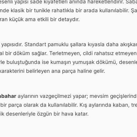
esenli yapısı sade kıyafetleri anında hareketlendirir. Sa
e klasik bir tunikle rahatlıkla bir arada kullanılabilir. Ş
n küçük ama etkili bir detaydır.
yapısıdır. Standart pamuklu şallara kıyasla daha akışk
l bir döküm sağlar. Terletmeyen, cildi rahatsız etmeyen
enlerle buluştuğunda ise kumaşın yumuşak dökümü, desenl
rakterini belirleyen ana parça haline gelir.
nbahar
aylarının vazgeçilmezi yapar; mevsim geçişlerind
r parça olarak da kullanılabilir. Kış aylarında kaban, tre
ik desenleriyle özgün bir hava katar.