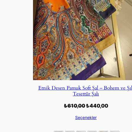
Etnik Desen Pamuk Soft Şal – Bohem ve Şı
Tesettür Şalı
Orijinal
Şu
₺
610,00
₺
440,00
fiyat:
andaki
Seçenekler
₺610,00.
fiyat:
₺440,00.