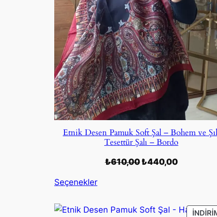
Etnik Desen Pamuk Soft Şal – Bohem ve Şı
Tesettür Şalı – Bordo
Orijinal
Şu
₺
610,00
₺
440,00
fiyat:
andaki
Seçenekler
₺610,00.
fiyat:
₺440,00.
İNDIRI