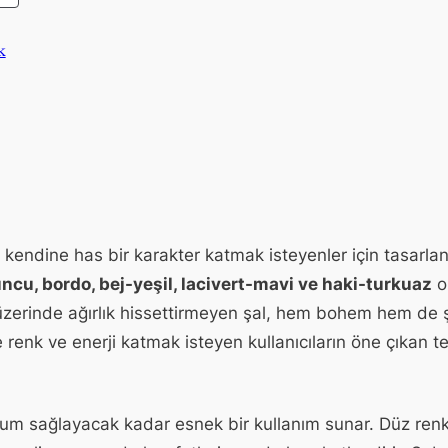
ÜRÜN
k
na kendine has bir karakter katmak isteyenler için tasar
uncu, bordo, bej-yeşil, lacivert-mavi ve haki-turkuaz
ol
zerinde ağırlık hissettirmeyen şal, hem bohem hem de şı
nk ve enerji katmak isteyen kullanıcıların öne çıkan terc
um sağlayacak kadar esnek bir kullanım sunar. Düz renk t