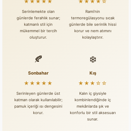
★★★★★
★★★★☆
Serinlemekte olan
Rami’nin
günlerde ferahlık sunar;
termoregülasyonu sıcak
katmanlı stil için
günlerde bile serinlik hissi
mükemmel bir tercih
korur ve nem atımını
oluşturur.
kolaylaştırır.
🍂
❄️
Sonbahar
Kış
★★★★★
★★★☆☆
Serinleyen günlerde üst
Kalın iç giysiyle
katman olarak kullanılabilir;
kombinlendiğinde iç
pamuk içeriği ısı dengesini
mekânlarda şık ve
korur.
konforlu bir stil aksesuarı
sunar.