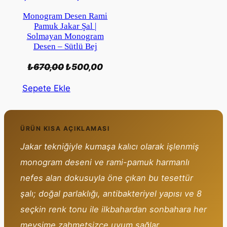
Monogram Desen Rami
Pamuk Jakar Şal |
Solmayan Monogram
Desen – Sütlü Bej
Orijinal
Şu
₺
670,00
₺
500,00
fiyat:
andaki
Sepete Ekle
₺670,00.
fiyat:
₺500,00.
ÜRÜN KISA AÇIKLAMASI
Jakar tekniğiyle kumaşa kalıcı olarak işlenmiş
monogram deseni ve rami-pamuk harmanlı
nefes alan dokusuyla öne çıkan bu tesettür
şalı; doğal parlaklığı, antibakteriyel yapısı ve 8
seçkin renk tonu ile ilkbahardan sonbahara her
mevsime zahmetsizce uyum sağlar.