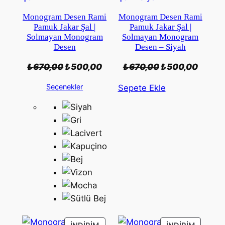
Monogram Desen Rami
Monogram Desen Rami
Pamuk Jakar Şal |
Pamuk Jakar Şal |
Solmayan Monogram
Solmayan Monogram
Desen
Desen – Siyah
Orijinal
Şu
Orijinal
Şu
₺
670,00
₺
500,00
₺
670,00
₺
500,00
fiyat:
andaki
fiyat:
andak
Seçenekler
Sepete Ekle
₺670,00.
fiyat:
₺670,00.
fiyat:
₺500,00.
₺500,