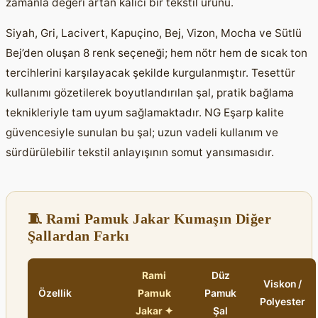
zamanla değeri artan kalıcı bir tekstil ürünü.
Siyah, Gri, Lacivert, Kapuçino, Bej, Vizon, Mocha ve Sütlü
Bej’den oluşan 8 renk seçeneği; hem nötr hem de sıcak ton
tercihlerini karşılayacak şekilde kurgulanmıştır. Tesettür
kullanımı gözetilerek boyutlandırılan şal, pratik bağlama
teknikleriyle tam uyum sağlamaktadır. NG Eşarp kalite
güvencesiyle sunulan bu şal; uzun vadeli kullanım ve
sürdürülebilir tekstil anlayışının somut yansımasıdır.
🧵 Rami Pamuk Jakar Kumaşın Diğer
Şallardan Farkı
Rami
Düz
Viskon /
Özellik
Pamuk
Pamuk
Polyester
Jakar ✦
Şal