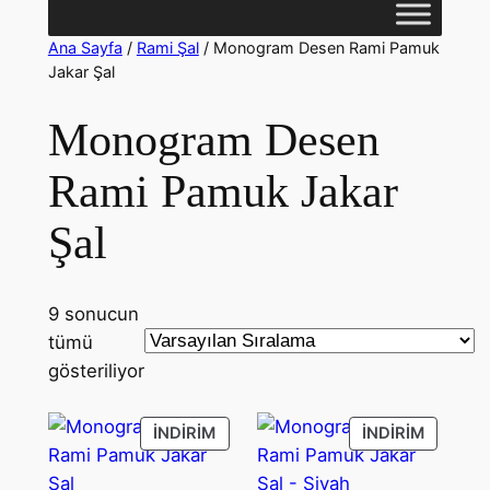
Ana Sayfa
/
Rami Şal
/ Monogram Desen Rami Pamuk
Jakar Şal
Monogram Desen
Rami Pamuk Jakar
Şal
9 sonucun
tümü
gösteriliyor
İNDIRIMDEKI
İNDIRIM
İNDIRIM
İNDIRIM
ÜRÜN
ÜRÜN