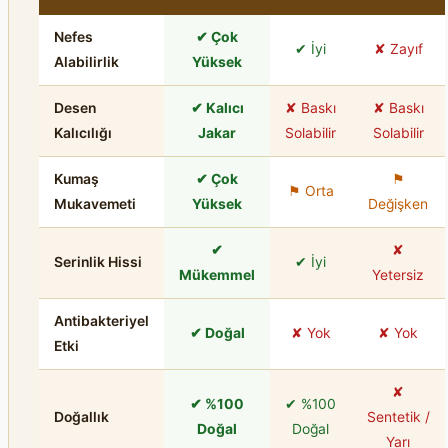
Nefes
✔ Çok
✔ İyi
✘ Zayıf
Alabilirlik
Yüksek
Desen
✔ Kalıcı
✘ Baskı
✘ Baskı
Kalıcılığı
Jakar
Solabilir
Solabilir
Kumaş
✔ Çok
⚑
⚑ Orta
Mukavemeti
Yüksek
Değişken
✔
✘
Serinlik Hissi
✔ İyi
Mükemmel
Yetersiz
Antibakteriyel
✔ Doğal
✘ Yok
✘ Yok
Etki
✘
✔ %100
✔ %100
Doğallık
Sentetik /
Doğal
Doğal
Yarı