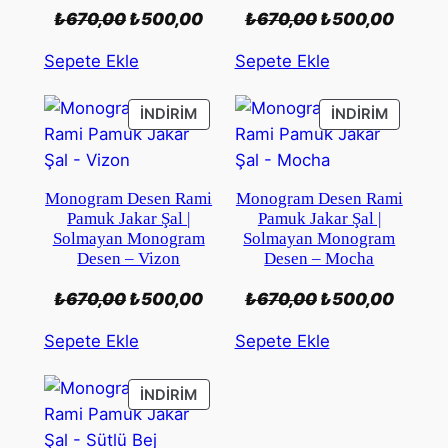
Orijinal
Şu
Orijinal
Şu
₺
670,00
₺
500,00
₺
670,00
₺
500,00
fiyat:
andaki
fiyat:
andak
Sepete Ekle
Sepete Ekle
₺670,00.
fiyat:
₺670,00.
fiyat:
₺500,00.
₺500,
İNDIRIMDEKI
İNDIRIM
İNDIRIM
İNDIRIM
ÜRÜN
ÜRÜN
Monogram Desen Rami
Monogram Desen Rami
Pamuk Jakar Şal |
Pamuk Jakar Şal |
Solmayan Monogram
Solmayan Monogram
Desen – Vizon
Desen – Mocha
Orijinal
Şu
Orijinal
Şu
₺
670,00
₺
500,00
₺
670,00
₺
500,00
fiyat:
andaki
fiyat:
andak
Sepete Ekle
Sepete Ekle
₺670,00.
fiyat:
₺670,00.
fiyat:
₺500,00.
₺500,
İNDIRIMDEKI
İNDIRIM
ÜRÜN