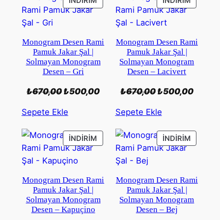
İNDIRIMDEKI
İNDIRIM
İNDIRIM
İNDIRIM
ÜRÜN
ÜRÜN
Monogram Desen Rami
Monogram Desen Rami
Pamuk Jakar Şal |
Pamuk Jakar Şal |
Solmayan Monogram
Solmayan Monogram
Desen – Gri
Desen – Lacivert
Orijinal
Şu
Orijinal
Şu
₺
670,00
₺
500,00
₺
670,00
₺
500,00
fiyat:
andaki
fiyat:
andak
Sepete Ekle
Sepete Ekle
₺670,00.
fiyat:
₺670,00.
fiyat:
₺500,00.
₺500,
İNDIRIMDEKI
İNDIRIM
İNDIRIM
İNDIRIM
ÜRÜN
ÜRÜN
Monogram Desen Rami
Monogram Desen Rami
Pamuk Jakar Şal |
Pamuk Jakar Şal |
Solmayan Monogram
Solmayan Monogram
Desen – Kapuçino
Desen – Bej