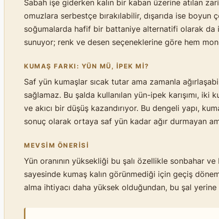
Sabah işe giderken kalın bir kaban üzerine atılan zar
omuzlara serbestçe bırakılabilir, dışarıda ise boyun ç
soğumalarda hafif bir battaniye alternatifi olarak d
sunuyor; renk ve desen seçeneklerine göre hem monok
KUMAŞ FARKI: YÜN MÜ, İPEK MI?
Saf yün kumaşlar sıcak tutar ama zamanla ağırlaşabilir
sağlamaz. Bu şalda kullanılan yün-ipek karışımı, iki ku
ve akıcı bir düşüş kazandırıyor. Bu dengeli yapı, kuma
sonuç olarak ortaya saf yün kadar ağır durmayan ama 
MEVSIM ÖNERISI
Yün oranının yüksekliği bu şalı özellikle sonbahar ve
sayesinde kumaş kalın görünmediği için geçiş dönemle
alma ihtiyacı daha yüksek olduğundan, bu şal yerine 