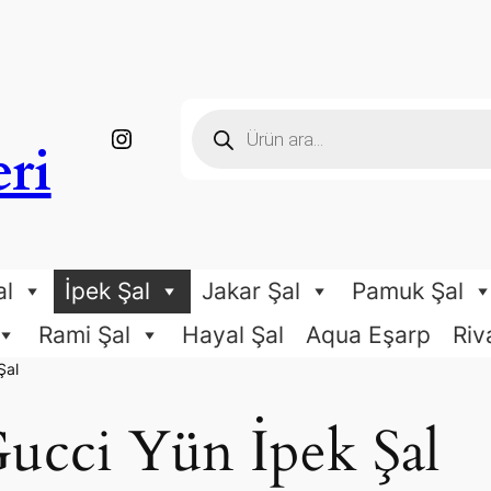
P
https://www.instagram.com/ngesarp_boutique/
r
ri
o
d
u
c
t
s
s
e
al
İpek Şal
Jakar Şal
Pamuk Şal
a
r
c
Rami Şal
Hayal Şal
Aqua Eşarp
Riv
h
Şal
Gucci Yün İpek Şal