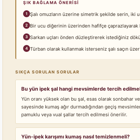
ŞIK BAĞLAMA ÖNERISI
1
Şalı omuzların üzerine simetrik şekilde serin, iki
2
Bir ucu diğerinin üzerinden hafifçe çaprazlayarak 
3
Sarkan uçları önden düzleştirerek istediğiniz döküm
4
Türban olarak kullanmak isterseniz şalı saçın üzeri
SIKÇA SORULAN SORULAR
Bu yün ipek şal hangi mevsimlerde tercih edilmel
Yün oranı yüksek olan bu şal, esas olarak sonbahar ve k
sayesinde kumaş ağır durmadığından geçiş mevsimlerind
pamuklu veya vual şallar tercih edilmesi önerilir.
Yün-ipek karışımı kumaş nasıl temizlenmeli?