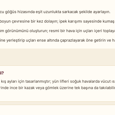
 ucu göğüs hizasında eşit uzunlukta sarkacak şekilde ayarlayın.
boyun çevresine bir kez dolayın; ipek karışımı sayesinde kumaş k
 görünümünü oluşturun; resmi bir hava için uçları içeri toplayabi
ne yerleştirip uçları ense altında çaprazlayarak öne getirin ve h
i?
ış ayları için tasarlanmıştır; yün lifleri soğuk havalarda vücut ı
e ince bir kazak veya gömlek üzerine tek başına da takılabilir.