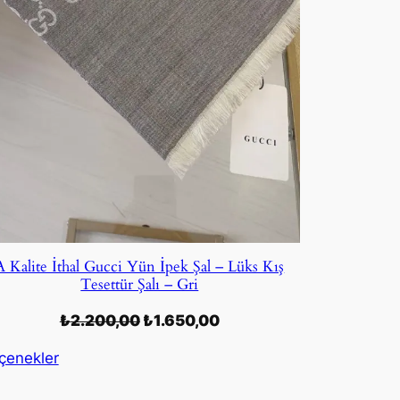
A Kalite İthal Gucci Yün İpek Şal – Lüks Kış
Tesettür Şalı – Gri
Orijinal
Şu
₺
2.200,00
₺
1.650,00
fiyat:
andaki
çenekler
₺2.200,00.
fiyat:
₺1.650,00.