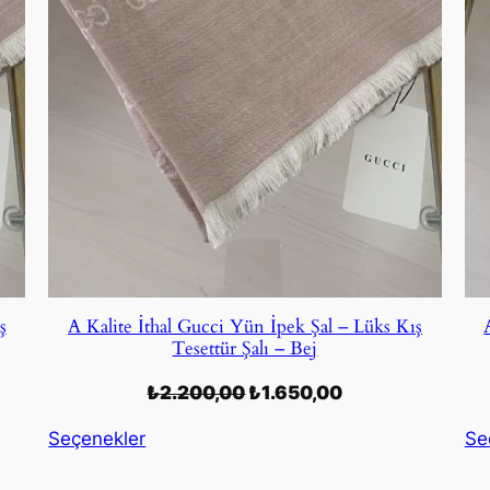
ş
A Kalite İthal Gucci Yün İpek Şal – Lüks Kış
Tesettür Şalı – Bej
Orijinal
Şu
₺
2.200,00
₺
1.650,00
fiyat:
andaki
Seçenekler
Se
₺2.200,00.
fiyat:
00.
₺1.650,00.