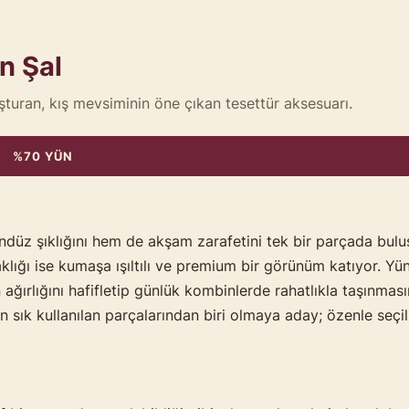
n Şal
uşturan, kış mevsiminin öne çıkan tesettür aksesuarı.
%70 YÜN
gündüz şıklığını hem de akşam zarafetini tek bir parçada b
klığı ise kumaşa ışıltılı ve premium bir görünüm katıyor. Y
n ağırlığını hafifletip günlük kombinlerde rahatlıkla taşınma
n sık kullanılan parçalarından biri olmaya aday; özenle seçil