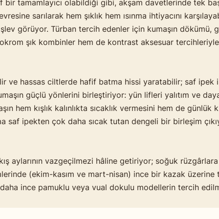
if bir tamamlayıcı olabildiği gibi, akşam davetlerinde tek b
evresine sarılarak hem şıklık hem ısınma ihtiyacını karşılaya
a işlev görüyor. Türban tercih edenler için kumaşın dökümü
rom şık kombinler hem de kontrast aksesuar tercihleriyle 
 ve hassas ciltlerde hafif batma hissi yaratabilir; saf ipek 
maşın güçlü yönlerini birleştiriyor: yün lifleri yalıtım ve day
şın hem kışlık kalınlıkta sıcaklık vermesini hem de günlük k
saf ipekten çok daha sıcak tutan dengeli bir birleşim çıkı
 kış aylarının vazgeçilmezi hâline getiriyor; soğuk rüzgârlar
rinde (ekim-kasım ve mart-nisan) ince bir kazak üzerine te
daha ince pamuklu veya vual dokulu modellerin tercih edilme