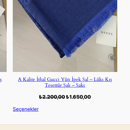
ş
A Kalite İthal Gucci Yün İpek Şal – Lüks Kış
Tesettür Şalı – Saks
Orijinal
Şu
₺
2.200,00
₺
1.650,00
fiyat:
andaki
Seçenekler
₺2.200,00.
fiyat:
00.
₺1.650,00.