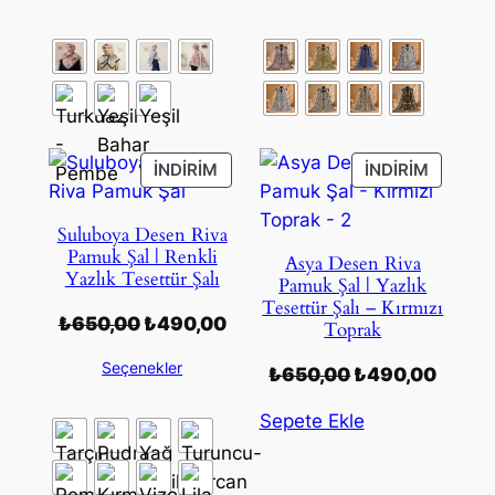
₺650,00.
fiyat:
₺650,00.
fiyat:
₺490,00.
₺490,
İNDIRIMDEKI
İNDIRIM
İNDIRIM
İNDIRIM
ÜRÜN
ÜRÜN
Suluboya Desen Riva
Pamuk Şal | Renkli
Asya Desen Riva
Yazlık Tesettür Şalı
Pamuk Şal | Yazlık
Tesettür Şalı – Kırmızı
Orijinal
Şu
₺
650,00
₺
490,00
Toprak
fiyat:
andaki
Seçenekler
Orijinal
Şu
₺
650,00
₺
490,00
₺650,00.
fiyat:
fiyat:
andak
₺490,00.
Sepete Ekle
₺650,00.
fiyat:
₺490,