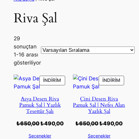
Riva Şal
29
sonuçtan
1-16 arası
gösteriliyor
İNDIRIMDEKI
İNDIRIM
İNDIRIM
İNDIRIM
ÜRÜN
ÜRÜN
Asya Desen Riva
Çini Desen Riva
Pamuk Şal | Yazlık
Pamuk Şal | Nefes Alan
Tesettür Şalı
Yazlık Şal
Orijinal
Şu
Orijinal
Şu
₺
650,00
₺
490,00
₺
650,00
₺
490,00
fiyat:
andaki
fiyat:
andak
Seçenekler
Seçenekler