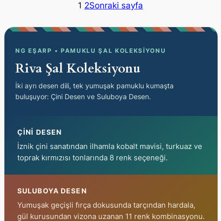
₺490,00.
₺490,
1
2
Sonraki sayfa
NG EŞARP • PAMUKLU ŞAL KOLEKSIYONU
Riva Şal Koleksiyonu
İki ayrı desen dili, tek yumuşak pamuklu kumaşta
buluşuyor: Çini Desen ve Suluboya Desen.
ÇİNİ DESEN
İznik çini sanatından ilhamla kobalt mavisi, turkuaz ve
toprak kırmızısı tonlarında 8 renk seçeneği.
SULUBOYA DESEN
Yumuşak geçişli fırça dokusunda tarçından hardala,
gül kurusundan vizona uzanan 11 renk kombinasyonu.