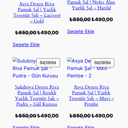
Pamuk Şal | Nefes Alan
Asya Desen Riva
Yazlık Şal – Hardal
Pamuk Şal | Yazlık
Tesettür Şalı – Lacivert
Orijinal
Şu
₺
650,00
₺
490,00
– Gold
fiyat:
andak
Sepete Ekle
Orijinal
Şu
₺
650,00
₺
490,00
₺650,00.
fiyat:
fiyat:
andaki
₺490,
Sepete Ekle
₺650,00.
fiyat:
₺490,00.
İNDIRIMDEKI
İNDIRIM
İNDIRIM
İNDIRIM
ÜRÜN
ÜRÜN
Suluboya Desen Riva
Asya Desen Riva
Pamuk Şal | Renkli
Pamuk Şal | Yazlık
Yazlık Tesettür Şalı –
Tesettür Şalı – Mavi –
Pudra – Gül Kurusu
Pembe
Orijinal
Şu
Orijinal
Şu
₺
650,00
₺
490,00
₺
650,00
₺
490,00
fiyat:
andaki
fiyat:
andak
Sepete Ekle
Sepete Ekle