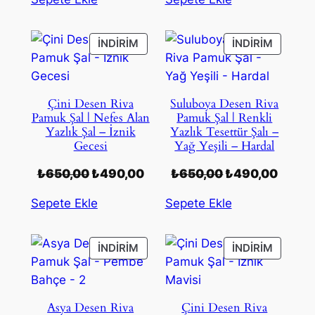
₺650,00.
fiyat:
₺650,00.
fiyat:
₺490,00.
₺490,
İNDIRIMDEKI
İNDIRIM
İNDIRIM
İNDIRIM
ÜRÜN
ÜRÜN
Çini Desen Riva
Suluboya Desen Riva
Pamuk Şal | Nefes Alan
Pamuk Şal | Renkli
Yazlık Şal – İznik
Yazlık Tesettür Şalı –
Gecesi
Yağ Yeşili – Hardal
Orijinal
Şu
Orijinal
Şu
₺
650,00
₺
490,00
₺
650,00
₺
490,00
fiyat:
andaki
fiyat:
andak
Sepete Ekle
Sepete Ekle
₺650,00.
fiyat:
₺650,00.
fiyat:
₺490,00.
₺490,
İNDIRIMDEKI
İNDIRIM
İNDIRIM
İNDIRIM
ÜRÜN
ÜRÜN
Asya Desen Riva
Çini Desen Riva