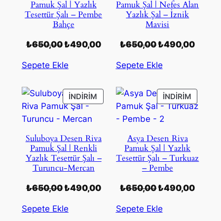
Pamuk Şal | Yazlık
Pamuk Şal | Nefes Alan
Tesettür Şalı – Pembe
Yazlık Şal – İznik
Bahçe
Mavisi
Orijinal
Şu
Orijinal
Şu
₺
650,00
₺
490,00
₺
650,00
₺
490,00
fiyat:
andaki
fiyat:
andak
Sepete Ekle
Sepete Ekle
₺650,00.
fiyat:
₺650,00.
fiyat:
₺490,00.
₺490,
İNDIRIMDEKI
İNDIRIM
İNDIRIM
İNDIRIM
ÜRÜN
ÜRÜN
Suluboya Desen Riva
Asya Desen Riva
Pamuk Şal | Renkli
Pamuk Şal | Yazlık
Yazlık Tesettür Şalı –
Tesettür Şalı – Turkuaz
Turuncu-Mercan
– Pembe
Orijinal
Şu
Orijinal
Şu
₺
650,00
₺
490,00
₺
650,00
₺
490,00
fiyat:
andaki
fiyat:
andak
Sepete Ekle
Sepete Ekle
₺650,00.
fiyat:
₺650,00.
fiyat: