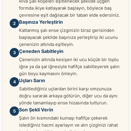
Riva Şalı köşeleri eşitlenecek şekilde üçgen
formda ikiye katlayarak başlayın, böylece baş
çevresine eşit dağılacak bir taban elde edersiniz.
Başınıza Yerleştirin
2
Katlanmış şalı ense çizginizin biraz gerisinden
başlayacak şekilde başınıza yerleştirip iki ucunu
çenenizin altında eşitleyin.
Çeneden Sabitleyin
3
Çenenizin altında kesişen iki ucu küçük bir toplu
iğne ya da şal iğnesiyle hafifçe sabitleyerek şalın
gün boyu kaymasını önleyin.
Uçları Sarın
4
Sabitlediğiniz uçlardan birini karşı omzunuza
doğru sararak arkaya götürün, diğer ucu da aynı
yönde tamamlayıp ense hizasında tutturun.
Son Şekli Verin
5
Şalın ön kısmındaki kumaşı hafifçe çekerek
istediğiniz hacmi ayarlayın ve alın çizginizi rahat