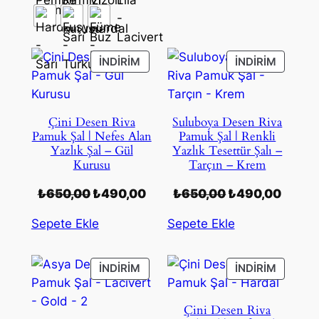
İNDIRIMDEKI
İNDIRIM
İNDIRIM
İNDIRIM
ÜRÜN
ÜRÜN
Çini Desen Riva
Suluboya Desen Riva
Pamuk Şal | Nefes Alan
Pamuk Şal | Renkli
Yazlık Şal – Gül
Yazlık Tesettür Şalı –
Kurusu
Tarçın – Krem
Orijinal
Şu
Orijinal
Şu
₺
650,00
₺
490,00
₺
650,00
₺
490,00
fiyat:
andaki
fiyat:
andak
Sepete Ekle
Sepete Ekle
₺650,00.
fiyat:
₺650,00.
fiyat:
₺490,00.
₺490,
İNDIRIMDEKI
İNDIRIM
İNDIRIM
İNDIRIM
ÜRÜN
ÜRÜN
Çini Desen Riva