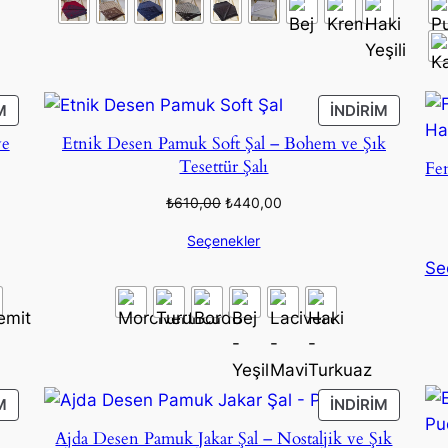
İNDIRIMDEKI
İNDIRIM
M
İNDIRIM
ÜRÜN
ÜRÜN
ve
Etnik Desen Pamuk Soft Şal – Bohem ve Şık
Tesettür Şalı
Fen
Orijinal
Şu
₺
610,00
₺
440,00
fiyat:
andaki
Seçenekler
₺610,00.
fiyat:
Se
₺440,00.
İNDIRIMDEKI
İNDIRIM
M
İNDIRIM
ÜRÜN
ÜRÜN
Ajda Desen Pamuk Jakar Şal – Nostaljik ve Şık