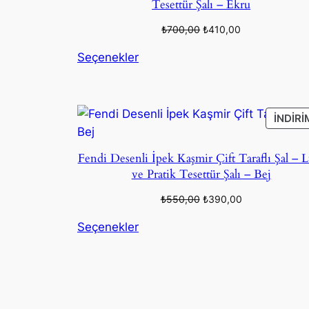
Tesettür Şalı – Ekru
Orijinal
Şu
₺
700,00
₺
410,00
fiyat:
andaki
Seçenekler
₺700,00.
fiyat:
₺410,00.
İNDIRI
Fendi Desenli İpek Kaşmir Çift Taraflı Şal – 
ve Pratik Tesettür Şalı – Bej
Orijinal
Şu
₺
550,00
₺
390,00
fiyat:
andaki
Seçenekler
₺550,00.
fiyat:
₺390,00.