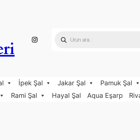
P
https://www.instagram.com/ngesarp_boutique/
r
ri
o
d
u
c
t
s
s
e
al
İpek Şal
Jakar Şal
Pamuk Şal
a
r
c
Rami Şal
Hayal Şal
Aqua Eşarp
Riv
h