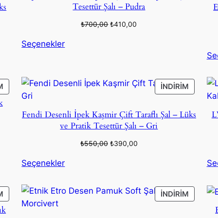
Tesettür Şalı – Pudra
ks
E
Orijinal
Şu
₺
700,00
₺
410,00
fiyat:
andaki
Seçenekler
₺700,00.
fiyat:
Se
₺410,00.
İNDIRIMDEKI
İNDIRIM
M
İNDIRIM
ÜRÜN
ÜRÜN
k
Fendi Desenli İpek Kaşmir Çift Taraflı Şal – Lüks
L
ve Pratik Tesettür Şalı – Gri
Orijinal
Şu
₺
550,00
₺
390,00
fiyat:
andaki
Seçenekler
Se
₺550,00.
fiyat:
₺390,00.
İNDIRIMDEKI
İNDIRIM
M
İNDIRIM
ÜRÜN
ÜRÜN
ık