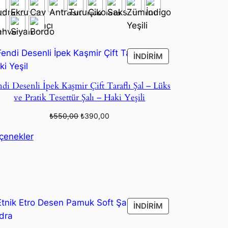
DEKI
İNDIRIMDEKI
İNDIRIM
ÜRÜN
di Desenli İpek Kaşmir Çift Taraflı Şal – Lüks
ve Pratik Tesettür Şalı – Haki Yeşili
Orijinal
Şu
₺
550,00
₺
390,00
fiyat:
andaki
çenekler
₺550,00.
fiyat:
₺390,00.
DEKI
İNDIRIMDEKI
İNDIRIM
ÜRÜN