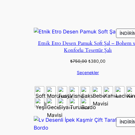
İNDIRI
Etnik Etro Desen Pamuk Soft Şal – Bohem 
Konforlu Tesettür Şalı
Orijinal
Şu
₺
750,00
₺
380,00
fiyat:
andaki
Seçenekler
₺750,00.
fiyat:
₺380,00.
İNDIRI