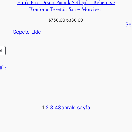
Etnik Etro Desen Pamuk Soft Şal – Bohem ve
Konforlu Tesettür Şalı – Morcivert
Orijinal
Şu
₺
750,00
₺
380,00
Se
fiyat:
andaki
Sepete Ekle
₺750,00.
fiyat:
₺380,00.
İNDIRIMDEKI
M
ÜRÜN
Lüks
1
2
3
4
Sonraki sayfa