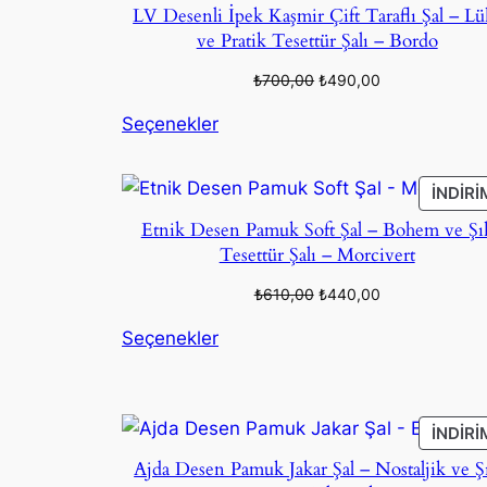
LV Desenli İpek Kaşmir Çift Taraflı Şal – Lü
ve Pratik Tesettür Şalı – Bordo
Orijinal
Şu
₺
700,00
₺
490,00
fiyat:
andaki
Seçenekler
₺700,00.
fiyat:
₺490,00.
İNDIRI
Etnik Desen Pamuk Soft Şal – Bohem ve Şı
Tesettür Şalı – Morcivert
Orijinal
Şu
₺
610,00
₺
440,00
fiyat:
andaki
Seçenekler
₺610,00.
fiyat:
₺440,00.
İNDIRI
Ajda Desen Pamuk Jakar Şal – Nostaljik ve Ş