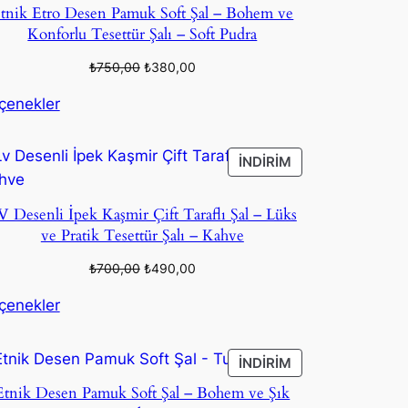
tnik Etro Desen Pamuk Soft Şal – Bohem ve
Konforlu Tesettür Şalı – Soft Pudra
Orijinal
Şu
₺
750,00
₺
380,00
fiyat:
andaki
çenekler
₺750,00.
fiyat:
₺380,00.
DEKI
İNDIRIMDEKI
İNDIRIM
ÜRÜN
V Desenli İpek Kaşmir Çift Taraflı Şal – Lüks
ve Pratik Tesettür Şalı – Kahve
Orijinal
Şu
₺
700,00
₺
490,00
fiyat:
andaki
çenekler
₺700,00.
fiyat:
₺490,00.
DEKI
İNDIRIMDEKI
İNDIRIM
ÜRÜN
Etnik Desen Pamuk Soft Şal – Bohem ve Şık