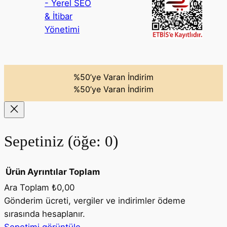
%50’ye Varan İndirim
%50’ye Varan İndirim
Sepetiniz
(öğe: 0)
Ürün
Ayrıntılar
Toplam
Ara Toplam
₺0,00
Sepetteki
Gönderim ücreti, vergiler ve indirimler ödeme
sırasında hesaplanır.
ürünler
Sepetimi görüntüle