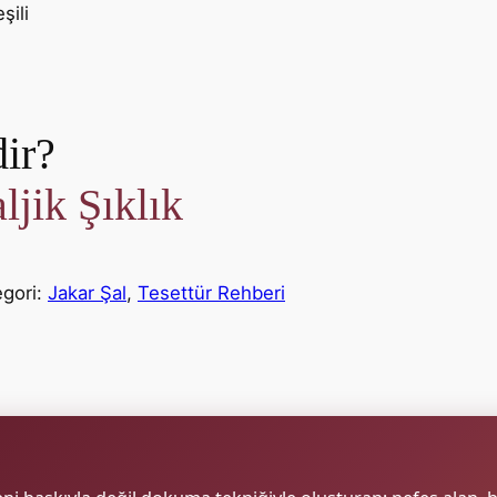
ir?
ljik Şıklık
egori:
Jakar Şal
, 
Tesettür Rehberi