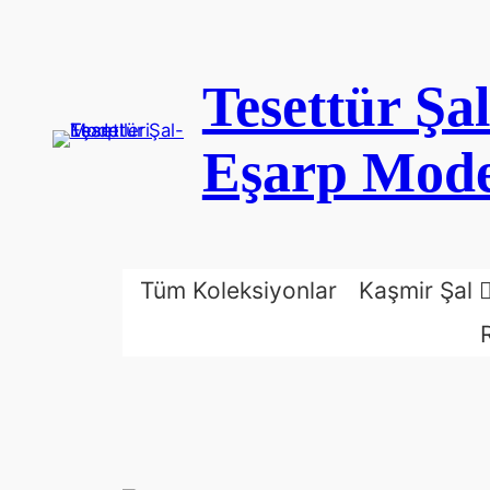
İçeriğe
geç
Tesettür Şal
Eşarp Mode
Tüm Koleksiyonlar
Kaşmir Şal