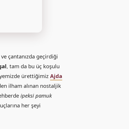
 ve çantanızda geçirdiği
şal
, tam da bu üç koşulu
lyemizde ürettiğimiz
Ajda
den ilham alınan nostaljik
 rehberde
ipeksi pamuk
çlarına her şeyi