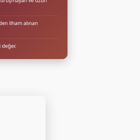
, buruşmayan ve uzun
nden ilham alınan
i değer.