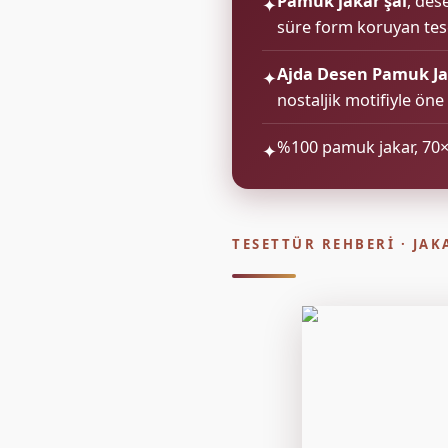
Pamuk jakar şal
, des
✦
süre form koruyan teset
Ajda Desen Pamuk Ja
✦
nostaljik motifiyle öne 
%100 pamuk jakar, 70
✦
TESETTÜR REHBERI · JA