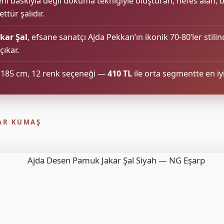
eni baskıyla değil dokuma tekniğiyle oluşturan; nefes alan
tür şalıdır.
kar Şal
, efsane sanatçı Ajda Pekkan’ın ikonik 70-80’ler stili
çıkar.
×185 cm, 12 renk seçeneği —
410 TL
ile orta segmentte en iy
KAR KUMAŞ