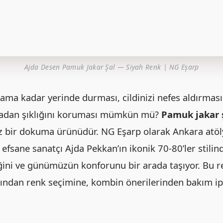
Ajda Desen Pamuk Jakar Şal — Siyah Renk | NG Eşarp
şama kadar yerinde durması, cildinizi nefes aldırması
adan şıklığını koruması mümkün mü?
Pamuk jakar 
iz bir dokuma ürünüdür. NG Eşarp olarak Ankara atö
, efsane sanatçı Ajda Pekkan’ın ikonik 70-80’ler stilin
liğini ve günümüzün konforunu bir arada taşıyor. Bu
ından renk seçimine, kombin önerilerinden bakım ipu