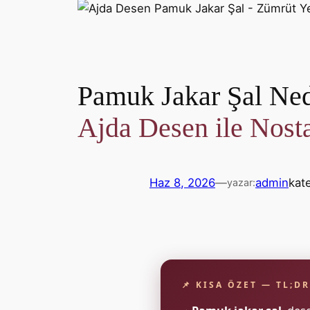
Pamuk Jakar Şal Ned
Ajda Desen ile Nosta
Haz 8, 2026
—
admin
kat
yazar:
📌 KISA ÖZET — TL;DR