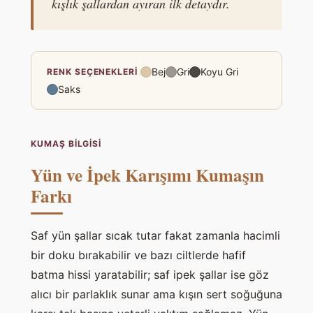
kışlık şallardan ayıran ilk detaydır.
t
t
ü
r
Bej
Gri
Koyu Gri
RENK SEÇENEKLERI
Ş
Saks
a
l
ı
KUMAŞ BILGISI
a
Yün ve İpek Karışımı Kumaşın
d
Farkı
e
t
Saf yün şallar sıcak tutar fakat zamanla hacimli
bir doku bırakabilir ve bazı ciltlerde hafif
batma hissi yaratabilir; saf ipek şallar ise göz
alıcı bir parlaklık sunar ama kışın sert soğuğuna