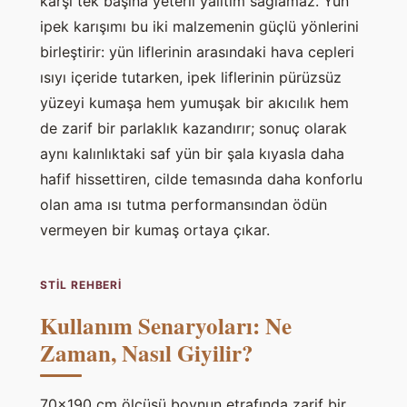
karşı tek başına yeterli yalıtım sağlamaz. Yün
ipek karışımı bu iki malzemenin güçlü yönlerini
birleştirir: yün liflerinin arasındaki hava cepleri
ısıyı içeride tutarken, ipek liflerinin pürüzsüz
yüzeyi kumaşa hem yumuşak bir akıcılık hem
de zarif bir parlaklık kazandırır; sonuç olarak
aynı kalınlıktaki saf yün bir şala kıyasla daha
hafif hissettiren, cilde temasında daha konforlu
olan ama ısı tutma performansından ödün
vermeyen bir kumaş ortaya çıkar.
STIL REHBERI
Kullanım Senaryoları: Ne
Zaman, Nasıl Giyilir?
70×190 cm ölçüsü boynun etrafında zarif bir