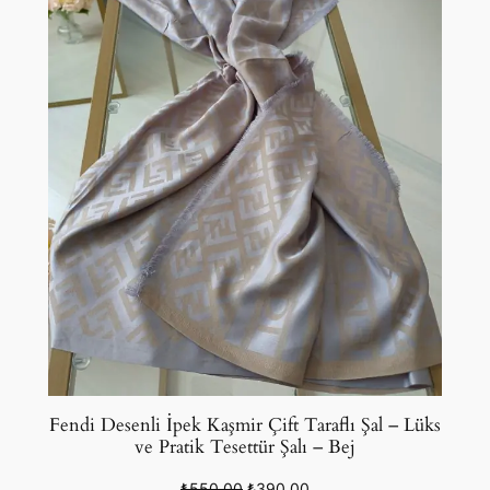
Fendi Desenli İpek Kaşmir Çift Taraflı Şal – Lüks
ve Pratik Tesettür Şalı – Bej
Orijinal
Şu
₺
550,00
₺
390,00