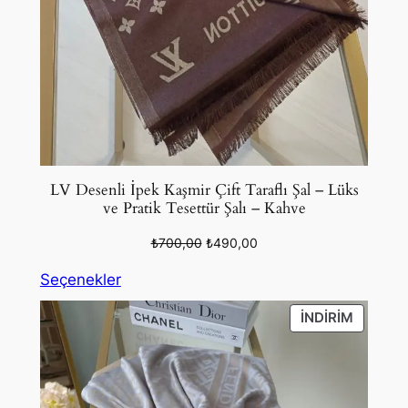
LV Desenli İpek Kaşmir Çift Taraflı Şal – Lüks
ve Pratik Tesettür Şalı – Kahve
Orijinal
Şu
₺
700,00
₺
490,00
fiyat:
andaki
Seçenekler
₺700,00.
fiyat:
₺490,00.
İNDIRIM
İNDIRIM
ÜRÜN