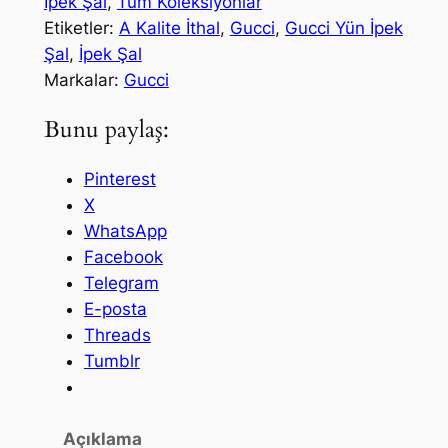
i
i
İpek Şal
, 
Tüm Koleksiyonlar
t
Etiketler:
A Kalite İthal
, 
Gucci
, 
Gucci Yün İpek
y
y
e
Şal
, 
İpek Şal
a
a
İ
Markalar:
Gucci
t
t
t
Bunu paylaş:
h
:
:
a
₺
₺
Pinterest
l
X
G
2
1
WhatsApp
u
.
.
Facebook
c
2
6
Telegram
c
E-posta
i
0
5
Threads
Y
0
0
Tumblr
ü
,
,
n
İ
0
0
Açıklama
p