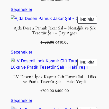
fiyat:
andaki
Seçenekler
₺550,00.
fiyat:
₺390,00.
İNDIRIM
İNDIRIM
ÜRÜN
Ajda Desen Pamuk Jakar Şal – Nostaljik ve Şık
Tesettür Şalı – Çay Ağacı
Orijinal
Şu
₺
700,00
₺
410,00
fiyat:
andaki
Seçenekler
₺700,00.
fiyat:
₺410,00.
İNDIRIM
İNDIRIM
ÜRÜN
LV Desenli İpek Kaşmir Çift Taraflı Şal – Lüks
ve Pratik Tesettür Şalı – Haki Yeşili
Orijinal
Şu
₺
700,00
₺
490,00
fiyat:
andaki
Seçenekler
₺700,00.
fiyat:
₺490,00.