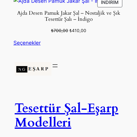
İNDIRIM
İNDIRIM
ÜRÜN
Ajda Desen Pamuk Jakar Şal – Nostaljik ve Şık
Tesettür Şalı – İndigo
Orijinal
Şu
₺
700,00
₺
410,00
fiyat:
andaki
Seçenekler
₺700,00.
fiyat:
₺410,00.
Tesettür Şal-Eşarp
Modelleri