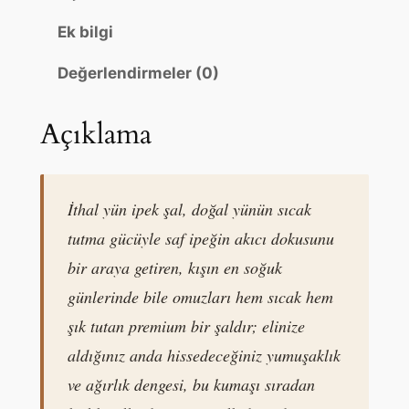
0
0
e
Ek bilgi
.
.
k
Ş
Değerlendirmeler (0)
a
l
Açıklama
–
L
ü
k
İthal yün ipek şal, doğal yünün sıcak
s
tutma gücüyle saf ipeğin akıcı dokusunu
K
bir araya getiren, kışın en soğuk
ı
günlerinde bile omuzları hem sıcak hem
ş
şık tutan premium bir şaldır; elinize
T
e
aldığınız anda hissedeceğiniz yumuşaklık
s
ve ağırlık dengesi, bu kumaşı sıradan
e