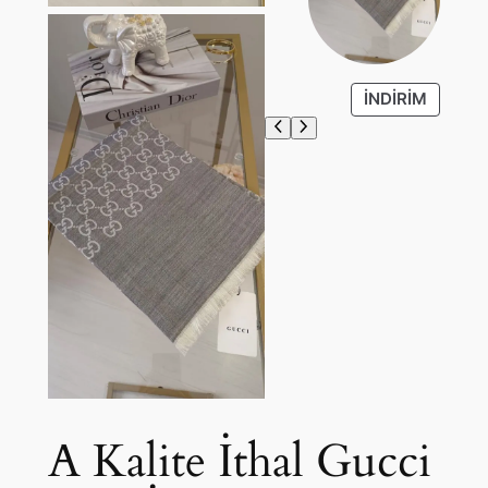
İ
İNDIRIM
N
D
I
R
I
M
D
E
K
I
Ü
R
Ü
N
A Kalite İthal Gucci