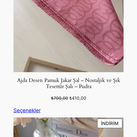
Ajda Desen Pamuk Jakar Şal – Nostaljik ve Şık
Tesettür Şalı – Pudra
Orijinal
Şu
₺
700,00
₺
410,00
fiyat:
andaki
Seçenekler
₺700,00.
fiyat:
₺410,00.
İNDIRIM
İNDIRIM
ÜRÜN