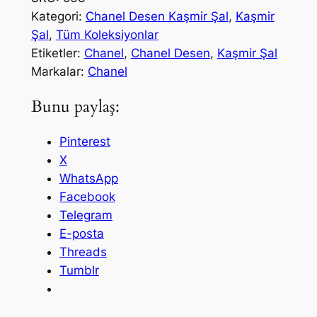
f
f
n
Kategori:
Chanel Desen Kaşmir Şal
, 
Kaşmir
e
i
i
Şal
, 
Tüm Koleksiyonlar
l
Etiketler:
Chanel
, 
Chanel Desen
, 
Kaşmir Şal
y
y
D
Markalar:
Chanel
a
a
e
Bunu paylaş:
s
t
t
e
:
:
Pinterest
n
₺
₺
X
K
WhatsApp
a
7
4
Facebook
ş
0
5
Telegram
m
0
0
E-posta
i
Threads
r
,
,
Tumblr
Ş
0
0
a
0
0
l