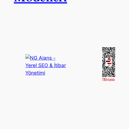
%50’ye Varan İndirim