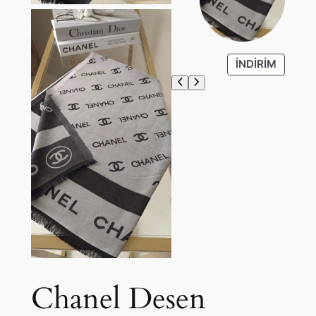
İ
İNDIRIM
N
D
I
R
I
M
D
E
K
I
Ü
R
Ü
N
Chanel Desen