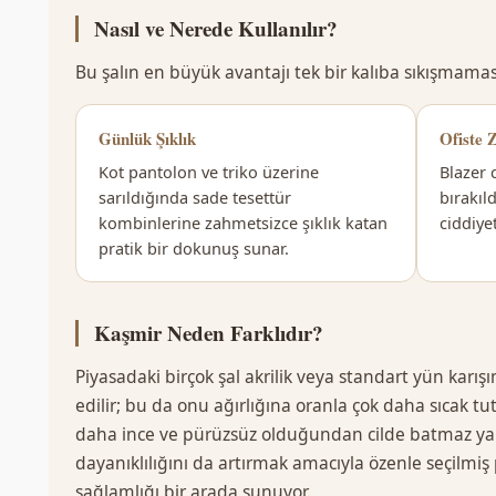
t
Nasıl ve Nerede Kullanılır?
t
ü
Bu şalın en büyük avantajı tek bir kalıba sıkışmama
r
Ş
Günlük Şıklık
Ofiste 
a
Kot pantolon ve triko üzerine
Blazer 
l
sarıldığında sade tesettür
bırakıl
ı
kombinlerine zahmetsizce şıklık katan
ciddiyet
a
pratik bir dokunuş sunar.
d
e
t
Kaşmir Neden Farklıdır?
Piyasadaki birçok şal akrilik veya standart yün karış
edilir; bu da onu ağırlığına oranla çok daha sıcak tu
daha ince ve pürüzsüz olduğundan cilde batmaz ya da 
dayanıklılığını da artırmak amacıyla özenle seçilm
sağlamlığı bir arada sunuyor.