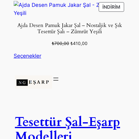
₺490,00.
İNDIRIM
İNDIRIM
ÜRÜN
Ajda Desen Pamuk Jakar Şal – Nostaljik ve Şık
Tesettür Şalı – Zümrüt Yeşili
Orijinal
Şu
₺
700,00
₺
410,00
fiyat:
andaki
Seçenekler
₺700,00.
fiyat:
₺410,00.
Tesettür Şal-Eşarp
Modelleri