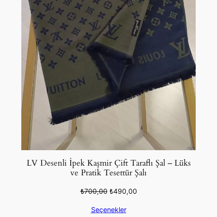
LV Desenli İpek Kaşmir Çift Taraflı Şal – Lüks
ve Pratik Tesettür Şalı
Orijinal
Şu
₺
700,00
₺
490,00
fiyat:
andaki
Seçenekler
₺700,00.
fiyat: