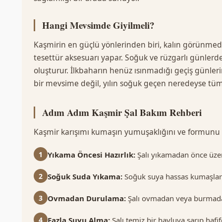
Hangi Mevsimde Giyilmeli?
Kaşmirin en güçlü yönlerinden biri, kalın görünmeden
tesettür aksesuarı yapar. Soğuk ve rüzgarlı günler
oluşturur. İlkbaharın henüz ısınmadığı geçiş günlerind
bir mevsime değil, yılın soğuk geçen neredeyse tü
Adım Adım Kaşmir Şal Bakım Rehberi
Kaşmir karışımı kumaşın yumuşaklığını ve formunu yı
1
Yıkama Öncesi Hazırlık:
Şalı yıkamadan önce üzerin
2
Soğuk Suda Yıkama:
Soğuk suya hassas kumaşlara 
3
Ovmadan Durulama:
Şalı ovmadan veya burmada
4
Fazla Suyu Alma:
Şalı temiz bir havluya sarıp hafif