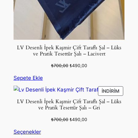
LV Desenli İpek Kaşmir Çift Taraflı Şal – Lüks
ve Pratik Tesettür Şalı – Lacivert
Orijinal
Şu
₺
700,00
₺
490,00
fiyat:
andaki
Sepete Ekle
₺700,00.
fiyat:
₺490,00.
İNDIRIM
İNDIRIM
ÜRÜN
LV Desenli İpek Kaşmir Çift Taraflı Şal – Lüks
ve Pratik Tesettür Şalı – Gri
Orijinal
Şu
₺
700,00
₺
490,00
fiyat:
andaki
Seçenekler
₺700,00.
fiyat: