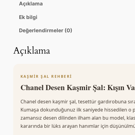
Açıklama
–
.
.
K
Ek bilgi
l
a
Değerlendirmeler (0)
s
i
Açıklama
k
v
e
L
KAŞMIR ŞAL REHBERI
ü
Chanel Desen Kaşmir Şal: Kışın Va
k
s
Chanel desen kaşmir şal, tesettür gardırobuna sıra
T
Kumaşa dokunduğunuz ilk saniyede hissedilen o pa
e
zamansız desen dilinden ilham alan bu model, klasi
s
kararında bir lüks arayan hanımlar için düşünülmü
e