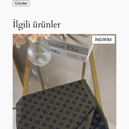
İlgili ürünler
İNDIRIM
İNDIRIM
ÜRÜN