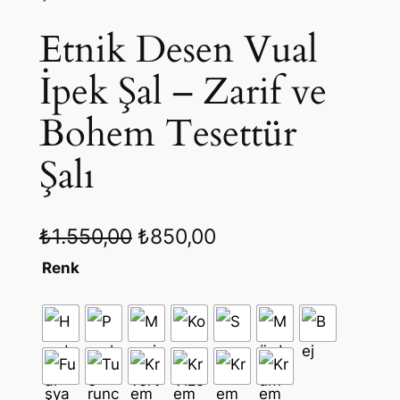
Etnik Desen Vual
İpek Şal – Zarif ve
Bohem Tesettür
Şalı
O
Ş
₺
1.550,00
₺
850,00
r
u
Renk
i
a
j
n
i
d
n
a