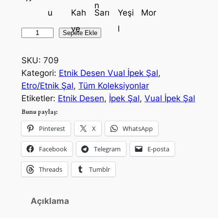
a
k
l
i
E
Sepete Ekle
f
f
t
n
SKU:
709
i
i
i
Kategori:
Etnik Desen Vual İpek Şal
, 
y
y
k
Etro/Etnik Şal
, 
Tüm Koleksiyonlar
a
a
D
Etiketler:
Etnik Desen
, 
İpek Şal
, 
Vual İpek Şal
e
Bunu paylaş:
t
t
s
Pinterest
X
WhatsApp
:
:
e
₺
₺
n
Facebook
Telegram
E-posta
V
1
8
Threads
Tumblr
u
.
5
a
l
5
0
Açıklama
İ
5
,