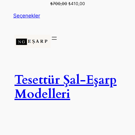
Orijinal
Şu
₺
700,00
₺
410,00
fiyat:
andaki
Seçenekler
₺700,00.
fiyat:
₺410,00.
Tesettür Şal-Eşarp
Modelleri