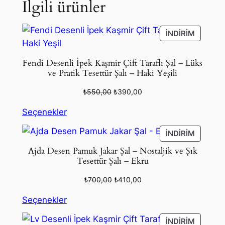
İlgili ürünler
İNDIRIM
İNDIRIM
ÜRÜN
Fendi Desenli İpek Kaşmir Çift Taraflı Şal – Lüks
ve Pratik Tesettür Şalı – Haki Yeşili
Orijinal
Şu
₺
550,00
₺
390,00
fiyat:
andaki
Seçenekler
₺550,00.
fiyat:
₺390,00.
İNDIRIM
İNDIRIM
ÜRÜN
Ajda Desen Pamuk Jakar Şal – Nostaljik ve Şık
Tesettür Şalı – Ekru
Orijinal
Şu
₺
700,00
₺
410,00
fiyat:
andaki
Seçenekler
₺700,00.
fiyat:
₺410,00.
İNDIRIM
İNDIRIM