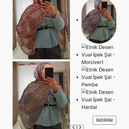
İ
İNDIRIM
N