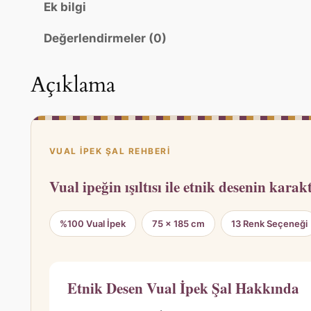
Ek bilgi
p
0
0
e
Değerlendirmeler (0)
k
,
0
Ş
0
.
Açıklama
a
0
l
–
.
Z
a
VUAL İPEK ŞAL REHBERI
r
Vual ipeğin ışıltısı ile etnik desenin karak
i
f
v
%100 Vual İpek
75 × 185 cm
13 Renk Seçeneği
e
B
o
Etnik Desen Vual İpek Şal Hakkında
h