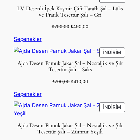
ÜRÜN
LV Desenli İpek Kaşmir Çift Taraflı Şal – Lüks
ve Pratik Tesettür Şalı – Gri
Orijinal
Şu
₺
700,00
₺
490,00
fiyat:
andaki
Seçenekler
₺700,00.
fiyat:
₺490,00.
İNDIRIM
İNDIRIM
ÜRÜN
Ajda Desen Pamuk Jakar Şal – Nostaljik ve Şık
Tesettür Şalı – Saks
Orijinal
Şu
₺
700,00
₺
410,00
fiyat:
andaki
Seçenekler
₺700,00.
fiyat:
₺410,00.
İNDIRIM
İNDIRIM
ÜRÜN
Ajda Desen Pamuk Jakar Şal – Nostaljik ve Şık
Tesettür Şalı – Zümrüt Yeşili