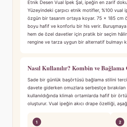
e
Etnik Desen Vual İpek Şal, ipeğin en zarif dokuma
m
Yüzeyindeki çarpıcı etnik motifler, %100 vual
T
özgün bir tasarım ortaya koyar. 75 x 185 cm ö
e
boyu hafif ve konforlu bir his verir. Buruşma
s
hem de özel davetler için pratik bir seçim hâ
e
rengine ve tarza uygun bir alternatif bulmayı ko
t
t
ü
Nasıl Kullanılır? Kombin ve Bağlama 
r
Ş
Sade bir günlük başörtüsü bağlama stilini terci
a
davete giderken omuzlara serbestçe bırakılan
l
kullanıldığında klimalı ortamlarda hafif bir ö
ı
oluşturur. Vual ipeğin akıcı drape özelliği, aş
a
d
e
1
2
t