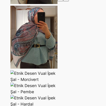
D
I
R
I
M
D
E
K
I
Ü
R
Ü
N