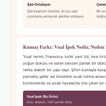
Şalı Ortalayın
Çene
Şalı başınızın üzerine, iki ucu eşit
Bir u
uzunlukta sarkacak şekilde ortalayın.
doğru 
Kumaş Farkı: Vual İpek Nedir, Neden 
‘Vual’ terimi, Fransızca ‘voile’ yani ‘tül, ince 
yoğun dokulu ve saten benzeri parlak bir döküm
nefes alabilir bir yapı taşır. Şifon kumaşla kar
pamuklu şallar ise öncelikle sıcak tutma amacı 
kombinlerde ve sıcak havalarda öne çıkan bir 
Vual İpek (Bu Ürün)
İnce, akışkan, hafif parlak doku