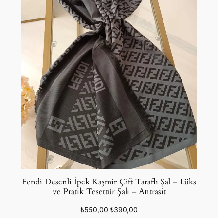
Fendi Desenli İpek Kaşmir Çift Taraflı Şal – Lüks
ve Pratik Tesettür Şalı – Antrasit
Orijinal
Şu
₺
550,00
₺
390,00