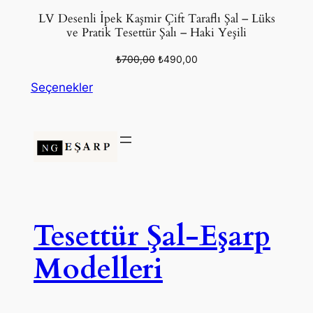
LV Desenli İpek Kaşmir Çift Taraflı Şal – Lüks
ve Pratik Tesettür Şalı – Haki Yeşili
Orijinal
Şu
₺
700,00
₺
490,00
fiyat:
andaki
Seçenekler
₺700,00.
fiyat:
₺490,00.
Tesettür Şal-Eşarp
Modelleri