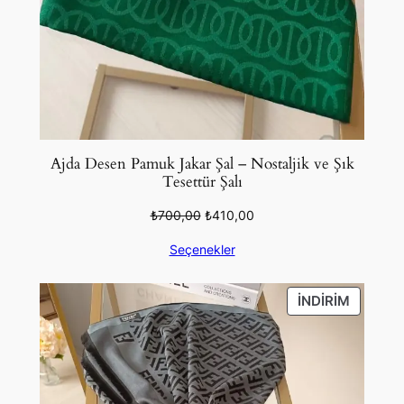
Ajda Desen Pamuk Jakar Şal – Nostaljik ve Şık
Tesettür Şalı
Orijinal
Şu
₺
700,00
₺
410,00
fiyat:
andaki
Seçenekler
₺700,00.
fiyat:
₺410,00.
İNDIRIM
İNDIRIM
ÜRÜN