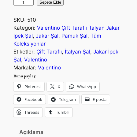
V
Sepete Ekle
a
k
a
l
i
l
SKU:
510
f
f
e
Kategori:
Valentino Çift Taraflı İtalyan Jakar
n
i
i
İpek Şal
, 
Jakar Şal
, 
Pamuk Şal
, 
Tüm
t
Koleksiyonlar
y
y
i
Etiketler:
Çift Taraflı
, 
İtalyan Şal
, 
Jakar İpek
a
a
n
Şal
, 
Valentino
o
Markalar:
Valentino
t
t
Ç
Bunu paylaş:
:
:
i
Pinterest
X
WhatsApp
₺
₺
f
t
Facebook
Telegram
E-posta
9
5
T
0
0
Threads
Tumblr
a
0
0
r
a
,
,
Açıklama