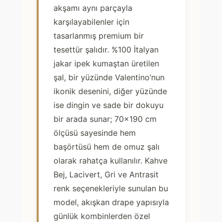
akşamı aynı parçayla
k
karşılayabilenler için
Ş
tasarlanmış premium bir
a
tesettür şalıdır. %100 İtalyan
l
–
jakar ipek kumaştan üretilen
P
şal, bir yüzünde Valentino’nun
r
ikonik desenini, diğer yüzünde
e
ise dingin ve sade bir dokuyu
m
bir arada sunar; 70×190 cm
i
ölçüsü sayesinde hem
u
başörtüsü hem de omuz şalı
m
olarak rahatça kullanılır. Kahve
L
Bej, Lacivert, Gri ve Antrasit
ü
renk seçenekleriyle sunulan bu
k
model, akışkan drape yapısıyla
s
günlük kombinlerden özel
T