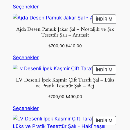
fiyat:
andaki
Seçenekler
₺550,00.
fiyat:
₺390,00.
İNDIRIM
İNDIRIM
ÜRÜN
Ajda Desen Pamuk Jakar Şal – Nostaljik ve Şık
Tesettür Şalı – Antrasit
Orijinal
Şu
₺
700,00
₺
410,00
fiyat:
andaki
Seçenekler
₺700,00.
fiyat:
₺410,00.
İNDIRIM
İNDIRIM
ÜRÜN
LV Desenli İpek Kaşmir Çift Taraflı Şal – Lüks
ve Pratik Tesettür Şalı – Bej
Orijinal
Şu
₺
700,00
₺
490,00
fiyat:
andaki
Seçenekler
₺700,00.
fiyat:
₺490,00.
İNDIRIM
İNDIRIM
ÜRÜN