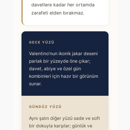
davetlere kadar her ortamda
e
s
zarafeti elden bırakmaz.
e
t
t
ü
GECE YÜZÜ
r
Valentino’nun ikonik jakar deseni
Ş
parlak bir yüzeyde öne çıkar;
a
davet, abiye ve özel gün
l
kombinleri için hazır bir görünüm
ı
sunar.
a
d
e
GÜNDÜZ YÜZÜ
t
Aynı şalın diğer yüzü sade ve soft
bir dokuyla karşılar; günlük ve