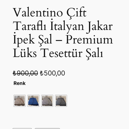
N
Valentino Çift
Taraflı İtalyan Jakar
İpek Şal – Premium
Lüks Tesettür Şalı
O
Ş
₺
900,00
₺
500,00
r
u
Renk
i
a
j
n
i
d
n
a