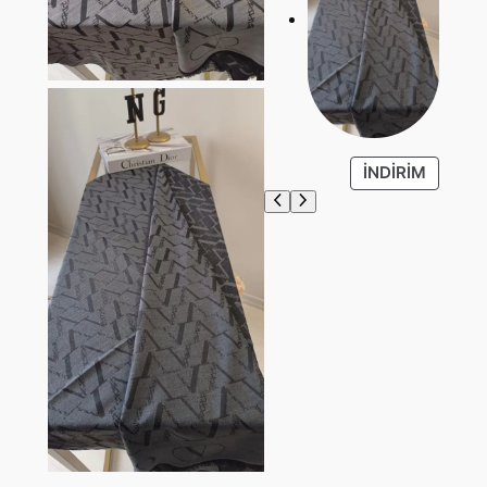
İ
İNDIRIM
N
D
I
R
I
M
D
E
K
I
Ü
R
Ü