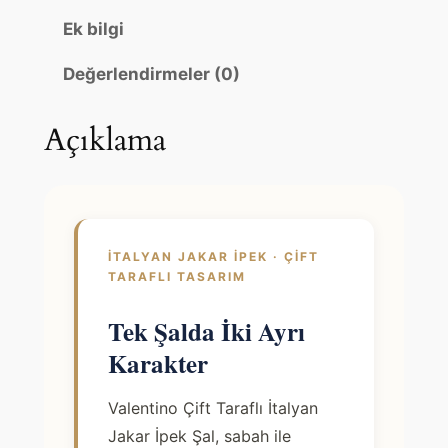
f
0
0
Ek bilgi
l
0
0
ı
Değerlendirmeler (0)
İ
.
.
t
Açıklama
a
l
y
a
n
İTALYAN JAKAR İPEK · ÇIFT
J
TARAFLI TASARIM
a
k
Tek Şalda İki Ayrı
a
Karakter
r
İ
Valentino Çift Taraflı İtalyan
p
Jakar İpek Şal, sabah ile
e